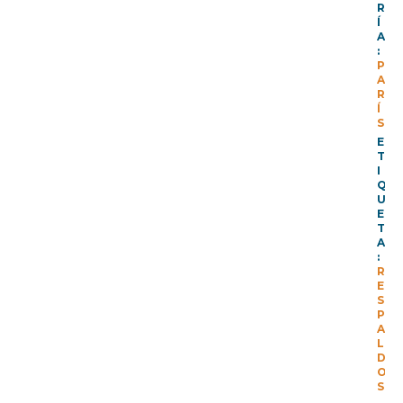
R
Í
A
:
P
A
R
Í
S
E
T
I
Q
U
E
T
A
:
R
E
S
P
A
L
D
O
S