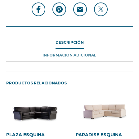
DESCRIPCIÓN
INFORMACIÓN ADICIONAL
PRODUCTOS RELACIONADOS
Este
Este
producto
product
tiene
tiene
PLAZA ESQUINA
PARADISE ESQUINA
múltiples
múltiple