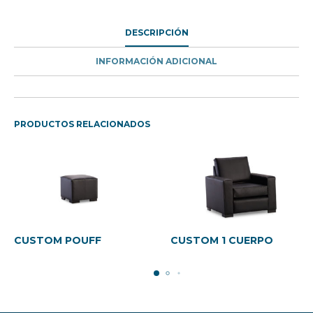
DESCRIPCIÓN
INFORMACIÓN ADICIONAL
PRODUCTOS RELACIONADOS
Este
Este
producto
product
tiene
tiene
CUSTOM POUFF
CUSTOM 1 CUERPO
múltiples
múltiple
variantes.
variantes
Las
Las
opciones
opcione
se
se
pueden
pueden